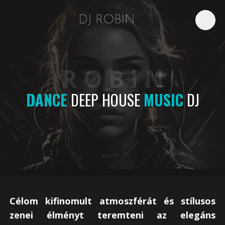
English
Magyar
R O B I N
DANCE
DEEP HOUSE
MUSIC
DJ
Célom kifinomult atmoszférát és stílusos
zenei élményt teremteni az elegáns