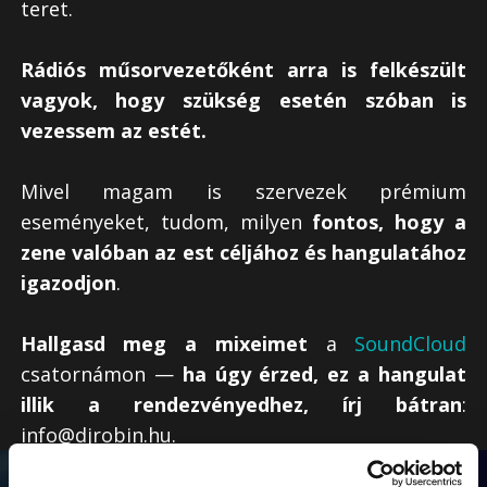
teret.
Rádiós műsorvezetőként arra is felkészült
vagyok, hogy szükség esetén szóban is
vezessem az estét.
Mivel magam is szervezek prémium
eseményeket, tudom, milyen
fontos, hogy a
zene valóban az est céljához és hangulatához
igazodjon
.
Hallgasd meg a mixeimet
a
SoundCloud
csatornámon —
ha úgy érzed, ez a hangulat
illik a rendezvényedhez, írj bátran
:
info@djrobin.hu.