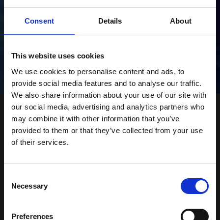
DJ műsorrendelés,
Consent
Details
About
ajánlatkérés:
This website uses cookies
E-mail:
info@djrobin.hu
We use cookies to personalise content and ads, to
provide social media features and to analyse our traffic.
We also share information about your use of our site with
our social media, advertising and analytics partners who
may combine it with other information that you’ve
provided to them or that they’ve collected from your use
of their services.
Consent
Necessary
Selection
Preferences