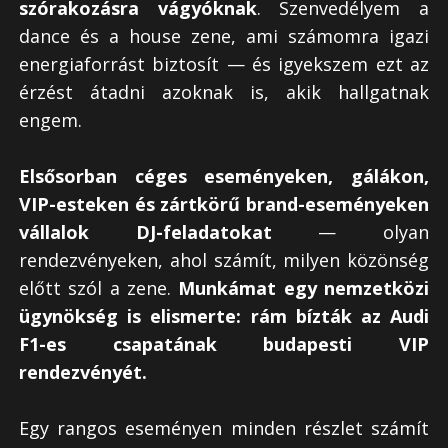
szórakozásra vágyóknak
. Szenvedélyem a
dance és a house zene, ami számomra igazi
energiaforrást biztosít — és igyekszem ezt az
érzést átadni azoknak is, akik hallgatnak
engem.
Elsősorban céges eseményeken, gálákon,
VIP-esteken és zártkörű brand-eseményeken
vállalok DJ-feladatokat
— olyan
rendezvényeken, ahol számít, milyen közönség
előtt szól a zene.
Munkámat egy nemzetközi
ügynökség is elismerte: rám bízták az Audi
F1-es csapatának budapesti VIP
rendezvényét.
Egy rangos eseményen minden részlet számít